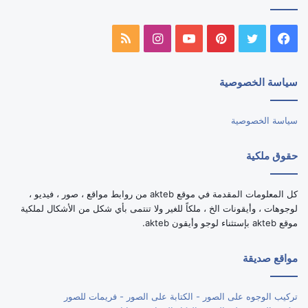
فيسبوك
تويتر
بينتيريست
يوتيوب
انستقرام
ملخص
الموقع
سياسة الخصوصية
RSS
سياسة الخصوصية
حقوق ملكية
كل المعلومات المقدمة في موقع akteb من روابط مواقع ، صور ، فيديو ،
لوجوهات ، وأيقونات الخ ، ملكاً للغير ولا تنتمى بأي شكل من الأشكال لملكية
موقع akteb بإستثناء لوجو وأيقون akteb.
مواقع صديقة
تركيب الوجوه على الصور - الكتابة على الصور - فريمات للصور