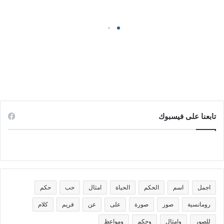
صور مندي
تابعنا على فيسبوك
اجمل
اسم
الحكم
الحياة
امثال
حب
حكم
رومانسية
صور
صورة
على
عن
فريم
كلام
للصور
وامثال
وحكم
ومواعظ