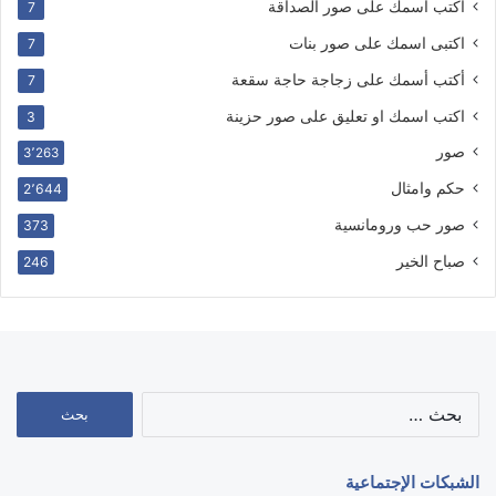
أكتب اسمك على صور الصداقة
7
اكتبى اسمك على صور بنات
7
أكتب أسمك على زجاجة حاجة سقعة
7
اكتب اسمك او تعليق على صور حزينة
3
صور
3٬263
حكم وامثال
2٬644
صور حب ورومانسية
373
صباح الخير
246
البحث
عن:
الشبكات الإجتماعية