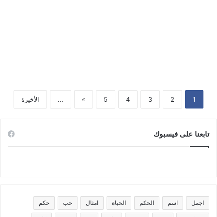
روعه
اقوال وحكم وامثال ومواعظ صور
حكم مع الصور روعه
1
2
3
4
5
»
...
الأخيرة
تابعنا على فيسبوك
اجمل
اسم
الحكم
الحياة
امثال
حب
حكم