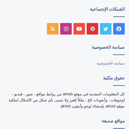
الشبكات الإجتماعية
فيسبوك
تويتر
بينتيريست
يوتيوب
انستقرام
ملخص
الموقع
سياسة الخصوصية
RSS
سياسة الخصوصية
حقوق ملكية
كل المعلومات المقدمة في موقع akteb من روابط مواقع ، صور ، فيديو ،
لوجوهات ، وأيقونات الخ ، ملكاً للغير ولا تنتمى بأي شكل من الأشكال لملكية
موقع akteb بإستثناء لوجو وأيقون akteb.
مواقع صديقة