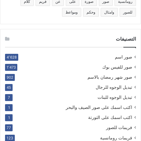
رومانسية
صور
صورة
على
عن
فريم
كلام
للصور
وامثال
وحكم
ومواعظ
التصنيفات
صور اسم
4٬628
صور للفيس بوك
1٬473
صور شهر رمضان بالاسم
902
تبديل الوجوه للرجال
45
تبديل الوجوه للبنات
7
اكتب اسمك على صور الصيف والبحر
1
اكتب اسمك على التورتة
1
فريمات للصور
77
فريمات رومانسية
123