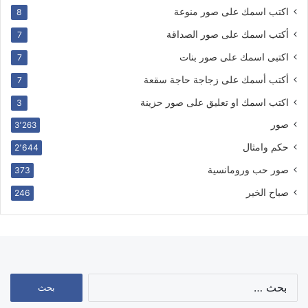
اكتب اسمك على صور منوعة
8
أكتب اسمك على صور الصداقة
7
اكتبى اسمك على صور بنات
7
أكتب أسمك على زجاجة حاجة سقعة
7
اكتب اسمك او تعليق على صور حزينة
3
صور
3٬263
حكم وامثال
2٬644
صور حب ورومانسية
373
صباح الخير
246
البحث
عن: