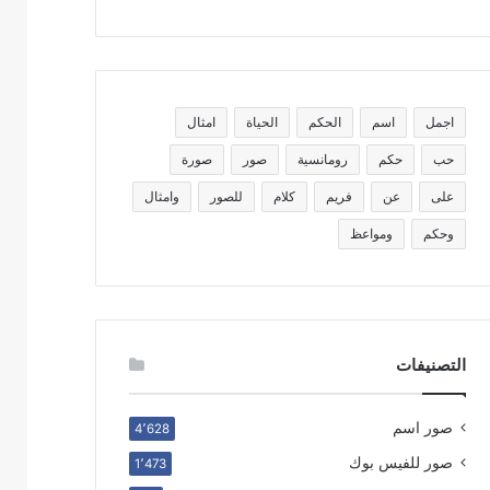
اجمل
اسم
الحكم
الحياة
امثال
حب
حكم
رومانسية
صور
صورة
على
عن
فريم
كلام
للصور
وامثال
وحكم
ومواعظ
التصنيفات
صور اسم
4٬628
صور للفيس بوك
1٬473