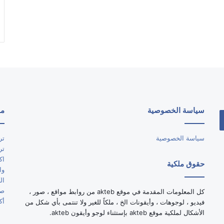
سياسة الخصوصية
مو
سياسة الخصوصية
تر
تر
اك
حقوق ملكية
وا
ال
صو
كل المعلومات المقدمة في موقع akteb من روابط مواقع ، صور ،
أك
فيديو ، لوجوهات ، وأيقونات الخ ، ملكاً للغير ولا تنتمى بأي شكل من
الأشكال لملكية موقع akteb بإستثناء لوجو وأيقون akteb.