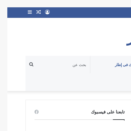
تسجيل
مقال
إضافة
الدخول
عشوائي
عمود
جانبي
بحث
 فى إطار
عن
تابعنا على فيسبوك