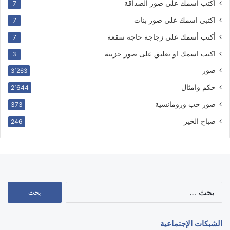
أكتب اسمك على صور الصداقة
7
اكتبى اسمك على صور بنات
7
أكتب أسمك على زجاجة حاجة سقعة
7
اكتب اسمك او تعليق على صور حزينة
3
صور
3٬263
حكم وامثال
2٬644
صور حب ورومانسية
373
صباح الخير
246
البحث
عن:
الشبكات الإجتماعية