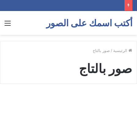
أكتب اسمك على الصور
الق
الرئيسية
/
صور بالتاج
صور بالتاج
نفسك
تكوني
تبديل الوجوه للبنات
أميرة
جربي
تركيب
وشك
على