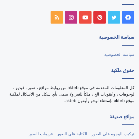
فيسبوك
تويتر
بينتيريست
يوتيوب
انستقرام
ملخص
الموقع
سياسة الخصوصية
RSS
سياسة الخصوصية
حقوق ملكية
كل المعلومات المقدمة في موقع akteb من روابط مواقع ، صور ، فيديو ،
لوجوهات ، وأيقونات الخ ، ملكاً للغير ولا تنتمى بأي شكل من الأشكال لملكية
موقع akteb بإستثناء لوجو وأيقون akteb.
مواقع صديقة
تركيب الوجوه على الصور - الكتابة على الصور - فريمات للصور