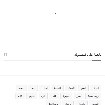
صورة
تاج
بالذكاء
نفسك تكوني أميرة جربي تركيب
الاصطناعي
وشك على صورة تاج بالذكاء
الاصطناعي
تابعنا على فيسبوك
اجمل
اسم
الحكم
الحياة
امثال
حب
حكم
رومانسية
صور
صورة
على
عن
فريم
كلام
للصور
وامثال
وحكم
ومواعظ