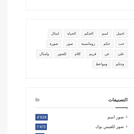
اجمل
اسم
الحكم
الحياة
امثال
حب
حكم
رومانسية
صور
صورة
على
عن
فريم
كلام
للصور
وامثال
وحكم
ومواعظ
التصنيفات
صور اسم
4٬628
صور للفيس بوك
1٬473