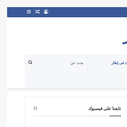
تسجيل
مقال
إضافة
الدخول
عشوائي
عمود
جانبي
بحث
 فى إطار
عن
تابعنا على فيسبوك