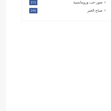
صور حب ورومانسية
373
صباح الخير
246