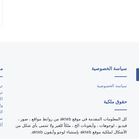
سياسة الخصوصية
مو
سياسة الخصوصية
تر
تر
اك
حقوق ملكية
وا
ال
صو
كل المعلومات المقدمة في موقع akteb من روابط مواقع ، صور ،
أك
فيديو ، لوجوهات ، وأيقونات الخ ، ملكاً للغير ولا تنتمى بأي شكل من
الأشكال لملكية موقع akteb بإستثناء لوجو وأيقون akteb.