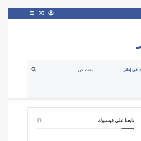
تسجيل
مقال
إضافة
الدخول
عشوائي
عمود
جانبي
بحث
 فى إطار
عن
تابعنا على فيسبوك