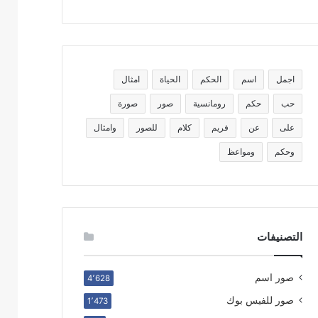
اجمل
اسم
الحكم
الحياة
امثال
حب
حكم
رومانسية
صور
صورة
على
عن
فريم
كلام
للصور
وامثال
وحكم
ومواعظ
التصنيفات
صور اسم
4٬628
صور للفيس بوك
1٬473