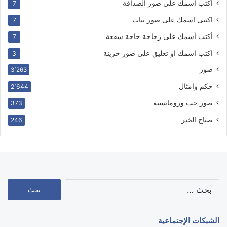
أكتب اسمك على صور الصداقة
7
اكتبى اسمك على صور بنات
7
أكتب أسمك على زجاجة حاجة سقعة
7
اكتب اسمك او تعليق على صور حزينة
3
صور
3٬263
حكم وامثال
2٬644
صور حب ورومانسية
373
صباح الخير
246
البحث
عن:
الشبكات الإجتماعية