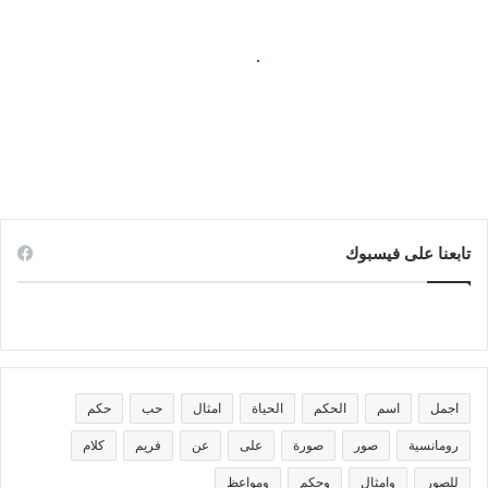
وشموع
ملونة
ضع صورتك على تصميم عيد ميلاد
بتورتة وشموع ملونة
تابعنا على فيسبوك
اجمل
اسم
الحكم
الحياة
امثال
حب
حكم
رومانسية
صور
صورة
على
عن
فريم
كلام
للصور
وامثال
وحكم
ومواعظ