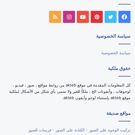
فيسبوك
تويتر
بينتيريست
يوتيوب
انستقرام
ملخص
الموقع
سياسة الخصوصية
RSS
سياسة الخصوصية
حقوق ملكية
كل المعلومات المقدمة في موقع akteb من روابط مواقع ، صور ، فيديو ،
لوجوهات ، وأيقونات الخ ، ملكاً للغير ولا تنتمى بأي شكل من الأشكال لملكية
موقع akteb بإستثناء لوجو وأيقون akteb.
مواقع صديقة
تركيب الوجوه على الصور - الكتابة على الصور - فريمات للصور