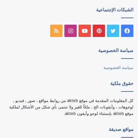
الشبكات الإجتماعية
فيسبوك
تويتر
بينتيريست
يوتيوب
انستقرام
ملخص
الموقع
سياسة الخصوصية
RSS
سياسة الخصوصية
حقوق ملكية
كل المعلومات المقدمة في موقع akteb من روابط مواقع ، صور ، فيديو ،
لوجوهات ، وأيقونات الخ ، ملكاً للغير ولا تنتمى بأي شكل من الأشكال لملكية
موقع akteb بإستثناء لوجو وأيقون akteb.
مواقع صديقة