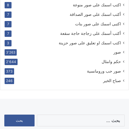
اكتب اسمك على صور منوعة
8
أكتب اسمك على صور الصداقة
7
اكتبى اسمك على صور بنات
7
أكتب أسمك على زجاجة حاجة سقعة
7
اكتب اسمك او تعليق على صور حزينة
3
صور
3٬263
حكم وامثال
2٬644
صور حب ورومانسية
373
صباح الخير
246
البحث
عن: