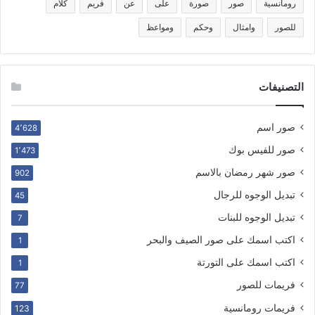
رومانسية
صور
صورة
على
عن
فريم
كلام
للصور
وامثال
وحكم
ومواعظ
التصنيفات
صور اسم
4٬628
صور للفيس بوك
1٬473
صور شهر رمضان بالاسم
902
تبديل الوجوه للرجال
45
تبديل الوجوه للبنات
7
اكتب اسمك على صور الصيف والبحر
1
اكتب اسمك على التورتة
1
فريمات للصور
77
فريمات رومانسية
123