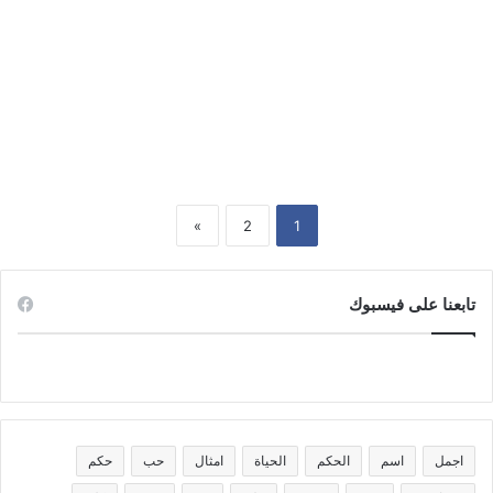
فضة
اسم
اكتب اسمك واسم من تحب على
ولد
صورة قلب فضة اسم ولد واسم بنت
واسم
على الصورة
بنت
على
الصورة
»
2
1
تابعنا على فيسبوك
اجمل
اسم
الحكم
الحياة
امثال
حب
حكم