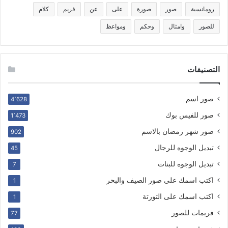
رومانسية
صور
صورة
على
عن
فريم
كلام
للصور
وامثال
وحكم
ومواعظ
التصنيفات
صور اسم
4٬628
صور للفيس بوك
1٬473
صور شهر رمضان بالاسم
902
تبديل الوجوه للرجال
45
تبديل الوجوه للبنات
7
اكتب اسمك على صور الصيف والبحر
1
اكتب اسمك على التورتة
1
فريمات للصور
77