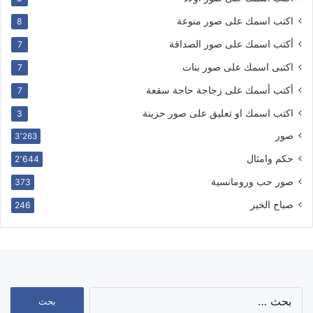
اكتب اسمك على صور منوعة
8
أكتب اسمك على صور الصداقة
7
اكتبى اسمك على صور بنات
7
أكتب أسمك على زجاجة حاجة سقعة
7
اكتب اسمك او تعليق على صور حزينة
3
صور
3٬263
حكم وامثال
2٬644
صور حب ورومانسية
373
صباح الخير
246
البحث
عن: