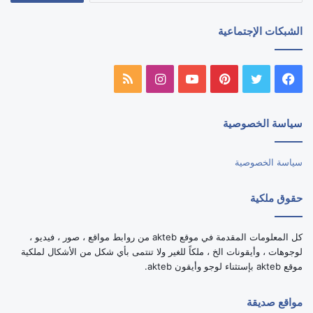
الشبكات الإجتماعية
فيسبوك
تويتر
بينتيريست
يوتيوب
انستقرام
ملخص
الموقع
سياسة الخصوصية
RSS
سياسة الخصوصية
حقوق ملكية
كل المعلومات المقدمة في موقع akteb من روابط مواقع ، صور ، فيديو ،
لوجوهات ، وأيقونات الخ ، ملكاً للغير ولا تنتمى بأي شكل من الأشكال لملكية
موقع akteb بإستثناء لوجو وأيقون akteb.
مواقع صديقة