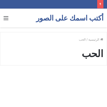
أكتب اسمك على الصور
الق
الرئيسية
/
الحب
الحب
من
الحكم
حكم وامثال
الجميلة
صور
حكم
قديمة
عن