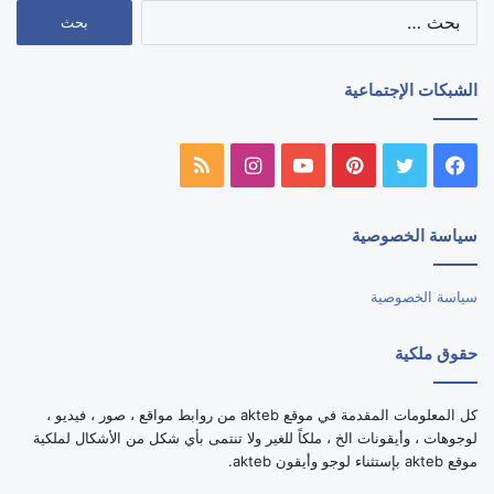
البحث
عن:
الشبكات الإجتماعية
فيسبوك
تويتر
بينتيريست
يوتيوب
انستقرام
ملخص
الموقع
سياسة الخصوصية
RSS
سياسة الخصوصية
حقوق ملكية
كل المعلومات المقدمة في موقع akteb من روابط مواقع ، صور ، فيديو ،
لوجوهات ، وأيقونات الخ ، ملكاً للغير ولا تنتمى بأي شكل من الأشكال لملكية
موقع akteb بإستثناء لوجو وأيقون akteb.