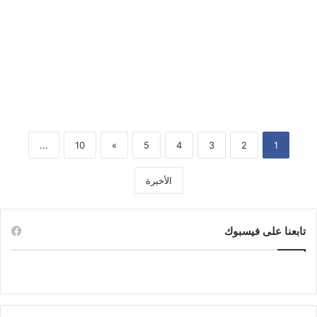
حكم ومواعظ في الحب صور احكام
...
10
»
5
4
3
2
1
الأخيرة
تابعنا على فيسبوك