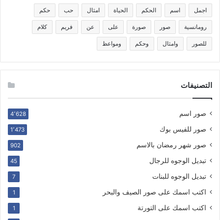
اجمل
اسم
الحكم
الحياة
امثال
حب
حكم
رومانسية
صور
صورة
على
عن
فريم
كلام
للصور
وامثال
وحكم
ومواعظ
التصنيفات
صور اسم
4٬628
صور للفيس بوك
1٬473
صور شهر رمضان بالاسم
902
تبديل الوجوه للرجال
45
تبديل الوجوه للبنات
7
اكتب اسمك على صور الصيف والبحر
1
اكتب اسمك على التورتة
1