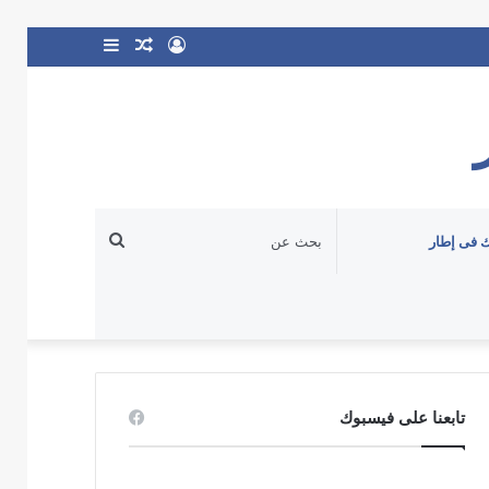
تسجيل
مقال
إضافة
الدخول
عشوائي
عمود
جانبي
بحث
 فى إطار
عن
تابعنا على فيسبوك