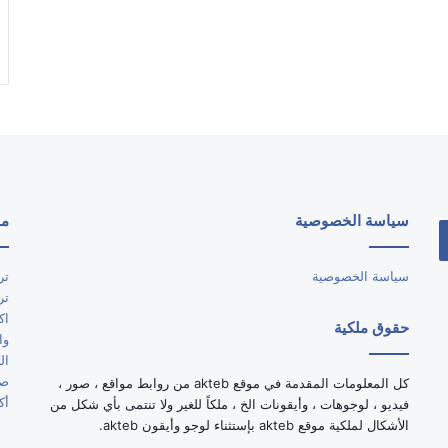
سياسة الخصوصية
مو
سياسة الخصوصية
تر
تر
اك
حقوق ملكية
وا
ال
صو
كل المعلومات المقدمة في موقع akteb من روابط مواقع ، صور ،
أك
فيديو ، لوجوهات ، وأيقونات الخ ، ملكاً للغير ولا تنتمى بأي شكل من
الأشكال لملكية موقع akteb بإستثناء لوجو وأيقون akteb.