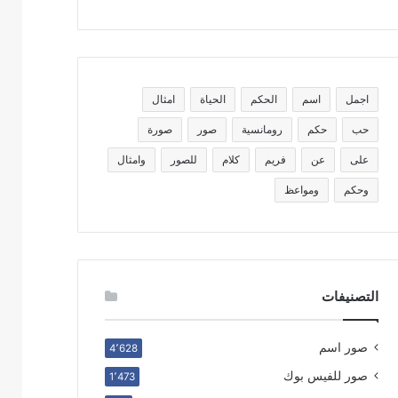
اجمل
اسم
الحكم
الحياة
امثال
حب
حكم
رومانسية
صور
صورة
على
عن
فريم
كلام
للصور
وامثال
وحكم
ومواعظ
التصنيفات
صور اسم
4٬628
صور للفيس بوك
1٬473