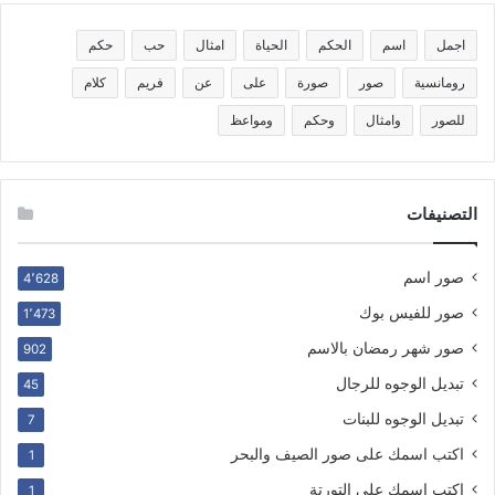
اجمل
اسم
الحكم
الحياة
امثال
حب
حكم
رومانسية
صور
صورة
على
عن
فريم
كلام
للصور
وامثال
وحكم
ومواعظ
التصنيفات
صور اسم
4٬628
صور للفيس بوك
1٬473
صور شهر رمضان بالاسم
902
تبديل الوجوه للرجال
45
تبديل الوجوه للبنات
7
اكتب اسمك على صور الصيف والبحر
1
اكتب اسمك على التورتة
1