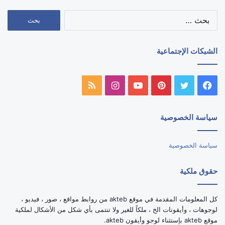
البحث
عن:
الشبكات الإجتماعية
فيسبوك
تويتر
بينتيريست
يوتيوب
انستقرام
ملخص
الموقع
سياسة الخصوصية
RSS
سياسة الخصوصية
حقوق ملكية
كل المعلومات المقدمة في موقع akteb من روابط مواقع ، صور ، فيديو ،
لوجوهات ، وأيقونات الخ ، ملكاً للغير ولا تنتمى بأي شكل من الأشكال لملكية
موقع akteb بإستثناء لوجو وأيقون akteb.