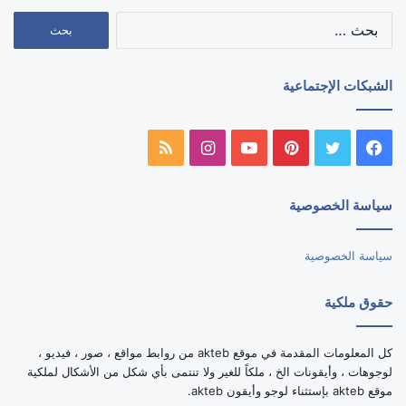
البحث
عن:
الشبكات الإجتماعية
فيسبوك
تويتر
بينتيريست
يوتيوب
انستقرام
ملخص
الموقع
سياسة الخصوصية
RSS
سياسة الخصوصية
حقوق ملكية
كل المعلومات المقدمة في موقع akteb من روابط مواقع ، صور ، فيديو ،
لوجوهات ، وأيقونات الخ ، ملكاً للغير ولا تنتمى بأي شكل من الأشكال لملكية
موقع akteb بإستثناء لوجو وأيقون akteb.