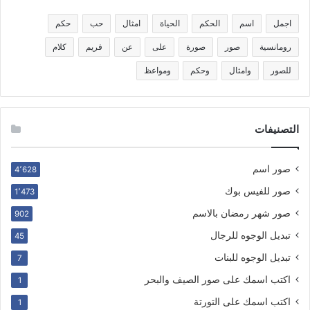
اجمل
اسم
الحكم
الحياة
امثال
حب
حكم
رومانسية
صور
صورة
على
عن
فريم
كلام
للصور
وامثال
وحكم
ومواعظ
التصنيفات
صور اسم
4٬628
صور للفيس بوك
1٬473
صور شهر رمضان بالاسم
902
تبديل الوجوه للرجال
45
تبديل الوجوه للبنات
7
اكتب اسمك على صور الصيف والبحر
1
اكتب اسمك على التورتة
1