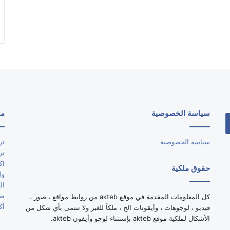
سياسة الخصوصية
مو
سياسة الخصوصية
تر
تر
اك
حقوق ملكية
وا
ال
صو
كل المعلومات المقدمة في موقع akteb من روابط مواقع ، صور ،
أك
فيديو ، لوجوهات ، وأيقونات الخ ، ملكاً للغير ولا تنتمى بأي شكل من
الأشكال لملكية موقع akteb بإستثناء لوجو وأيقون akteb.