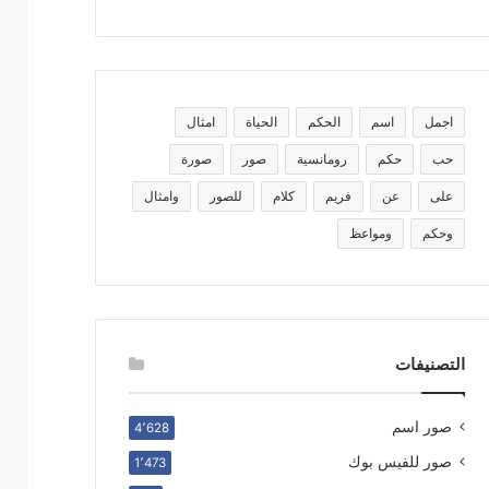
اجمل
اسم
الحكم
الحياة
امثال
حب
حكم
رومانسية
صور
صورة
على
عن
فريم
كلام
للصور
وامثال
وحكم
ومواعظ
التصنيفات
صور اسم
4٬628
صور للفيس بوك
1٬473