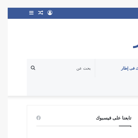
تسجيل
مقال
إضافة
الدخول
عشوائي
عمود
جانبي
بحث
 فى إطار
عن
تابعنا على فيسبوك