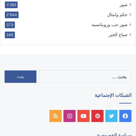
صور
3٬263
حكم وامثال
2٬644
صور حب ورومانسية
373
صباح الخير
246
البحث
عن:
الشبكات الإجتماعية
فيسبوك
تويتر
بينتيريست
يوتيوب
انستقرام
ملخص
الموقع
سياسة الخصوصية