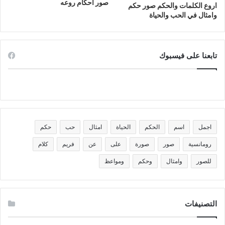
صور احكام روعه
اروع الكلمات والحكم صور حكم
وامثال في الحب والحياة
تابعنا على فيسبوك
اجمل
اسم
الحكم
الحياة
امثال
حب
حكم
رومانسية
صور
صورة
على
عن
فريم
كلام
للصور
وامثال
وحكم
ومواعظ
التصنيفات