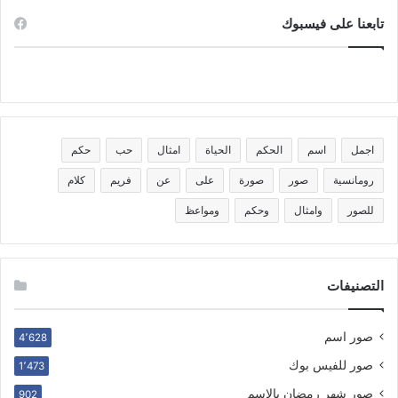
تابعنا على فيسبوك
اجمل
اسم
الحكم
الحياة
امثال
حب
حكم
رومانسية
صور
صورة
على
عن
فريم
كلام
للصور
وامثال
وحكم
ومواعظ
التصنيفات
صور اسم
4٬628
صور للفيس بوك
1٬473
صور شهر رمضان بالاسم
902