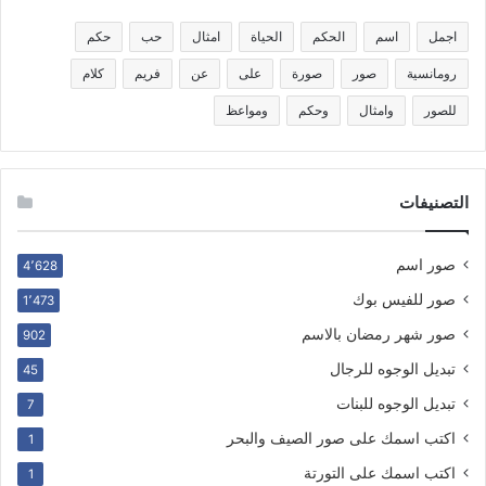
اجمل
اسم
الحكم
الحياة
امثال
حب
حكم
رومانسية
صور
صورة
على
عن
فريم
كلام
للصور
وامثال
وحكم
ومواعظ
التصنيفات
صور اسم
4٬628
صور للفيس بوك
1٬473
صور شهر رمضان بالاسم
902
تبديل الوجوه للرجال
45
تبديل الوجوه للبنات
7
اكتب اسمك على صور الصيف والبحر
1
اكتب اسمك على التورتة
1