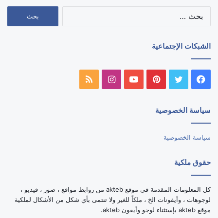
البحث
عن:
الشبكات الإجتماعية
فيسبوك
تويتر
بينتيريست
يوتيوب
انستقرام
ملخص
الموقع
سياسة الخصوصية
RSS
سياسة الخصوصية
حقوق ملكية
كل المعلومات المقدمة في موقع akteb من روابط مواقع ، صور ، فيديو ،
لوجوهات ، وأيقونات الخ ، ملكاً للغير ولا تنتمى بأي شكل من الأشكال لملكية
موقع akteb بإستثناء لوجو وأيقون akteb.