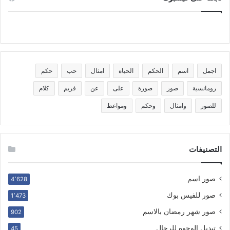
اجمل
اسم
الحكم
الحياة
امثال
حب
حكم
رومانسية
صور
صورة
على
عن
فريم
كلام
للصور
وامثال
وحكم
ومواعظ
التصنيفات
صور اسم
4٬628
صور للفيس بوك
1٬473
صور شهر رمضان بالاسم
902
تبديل الوجوه للرجال
45