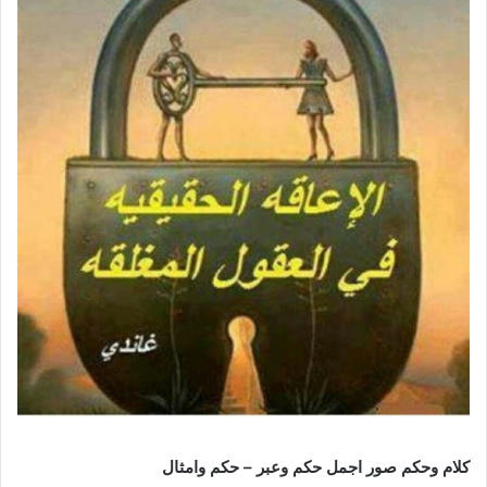
كلام وحكم صور اجمل حكم وعبر – حكم وامثال