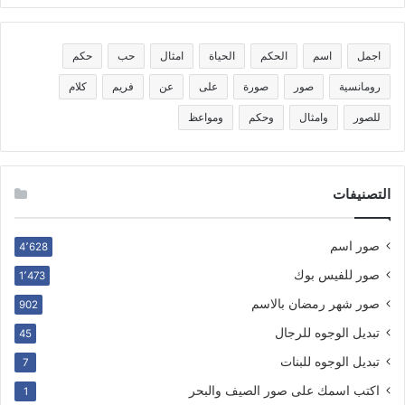
اجمل
اسم
الحكم
الحياة
امثال
حب
حكم
رومانسية
صور
صورة
على
عن
فريم
كلام
للصور
وامثال
وحكم
ومواعظ
التصنيفات
صور اسم
4٬628
صور للفيس بوك
1٬473
صور شهر رمضان بالاسم
902
تبديل الوجوه للرجال
45
تبديل الوجوه للبنات
7
اكتب اسمك على صور الصيف والبحر
1