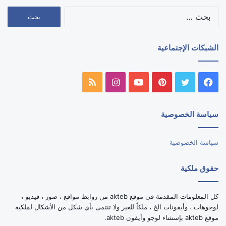
البحث
عن:
الشبكات الإجتماعية
فيسبوك
تويتر
بينتيريست
يوتيوب
انستقرام
ملخص
الموقع
سياسة الخصوصية
RSS
سياسة الخصوصية
حقوق ملكية
كل المعلومات المقدمة في موقع akteb من روابط مواقع ، صور ، فيديو ،
لوجوهات ، وأيقونات الخ ، ملكاً للغير ولا تنتمى بأي شكل من الأشكال لملكية
موقع akteb بإستثناء لوجو وأيقون akteb.