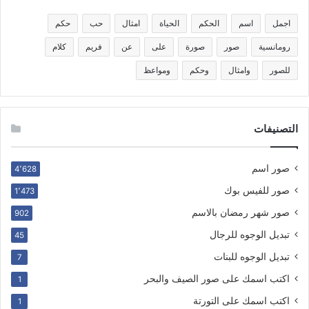
اجمل
اسم
الحكم
الحياة
امثال
حب
حكم
رومانسية
صور
صورة
على
عن
فريم
كلام
للصور
وامثال
وحكم
ومواعظ
التصنيفات
صور اسم
4٬628
صور للفيس بوك
1٬473
صور شهر رمضان بالاسم
902
تبديل الوجوه للرجال
45
تبديل الوجوه للبنات
7
اكتب اسمك على صور الصيف والبحر
1
اكتب اسمك على التورتة
1