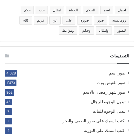
اجمل
اسم
الحكم
الحياة
امثال
حب
حكم
رومانسية
صور
صورة
على
عن
فريم
كلام
للصور
وامثال
وحكم
ومواعظ
التصنيفات
صور اسم
4٬628
صور للفيس بوك
1٬473
صور شهر رمضان بالاسم
902
تبديل الوجوه للرجال
45
تبديل الوجوه للبنات
7
اكتب اسمك على صور الصيف والبحر
1
اكتب اسمك على التورتة
1