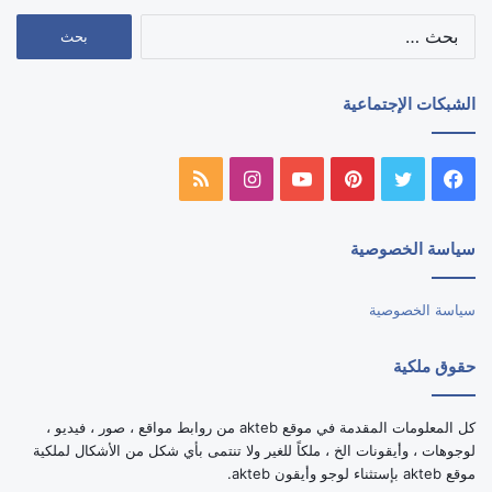
البحث
عن:
الشبكات الإجتماعية
فيسبوك
تويتر
بينتيريست
يوتيوب
انستقرام
ملخص
الموقع
سياسة الخصوصية
RSS
سياسة الخصوصية
حقوق ملكية
كل المعلومات المقدمة في موقع akteb من روابط مواقع ، صور ، فيديو ،
لوجوهات ، وأيقونات الخ ، ملكاً للغير ولا تنتمى بأي شكل من الأشكال لملكية
موقع akteb بإستثناء لوجو وأيقون akteb.