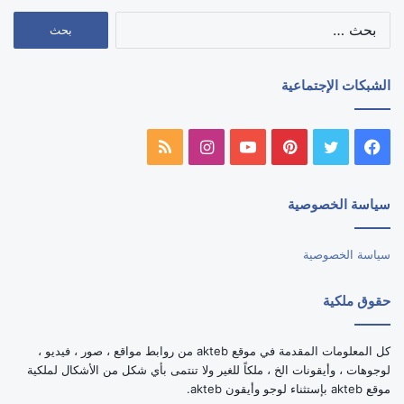
البحث
عن:
الشبكات الإجتماعية
فيسبوك
تويتر
بينتيريست
يوتيوب
انستقرام
ملخص
الموقع
سياسة الخصوصية
RSS
سياسة الخصوصية
حقوق ملكية
كل المعلومات المقدمة في موقع akteb من روابط مواقع ، صور ، فيديو ،
لوجوهات ، وأيقونات الخ ، ملكاً للغير ولا تنتمى بأي شكل من الأشكال لملكية
موقع akteb بإستثناء لوجو وأيقون akteb.