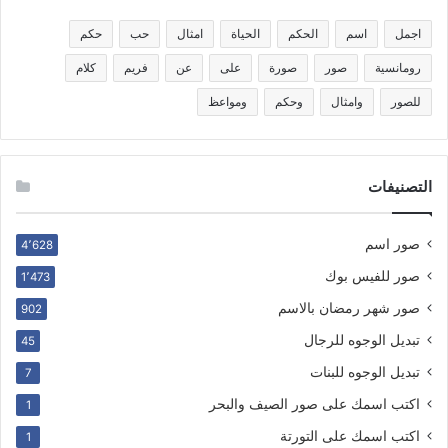
اجمل
اسم
الحكم
الحياة
امثال
حب
حكم
رومانسية
صور
صورة
على
عن
فريم
كلام
للصور
وامثال
وحكم
ومواعظ
التصنيفات
صور اسم
4٬628
صور للفيس بوك
1٬473
صور شهر رمضان بالاسم
902
تبديل الوجوه للرجال
45
تبديل الوجوه للبنات
7
اكتب اسمك على صور الصيف والبحر
1
اكتب اسمك على التورتة
1