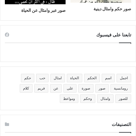
صور حكم وامثال دينية
صور عبر وامثال عن الحياة
تابعنا على فيسبوك
اجمل
اسم
الحكم
الحياة
امثال
حب
حكم
رومانسية
صور
صورة
على
عن
فريم
كلام
للصور
وامثال
وحكم
ومواعظ
التصنيفات