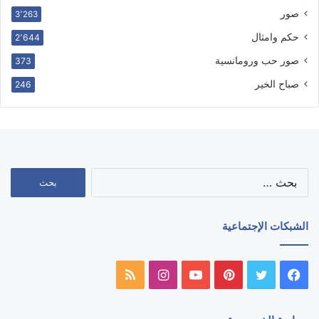
صور
3٬263
حكم وامثال
2٬644
صور حب ورومانسية
373
صباح الخير
246
البحث
عن:
الشبكات الإجتماعية
فيسبوك
تويتر
بينتيريست
يوتيوب
انستقرام
ملخص
الموقع