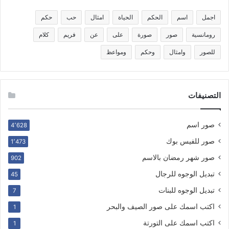
اجمل
اسم
الحكم
الحياة
امثال
حب
حكم
رومانسية
صور
صورة
على
عن
فريم
كلام
للصور
وامثال
وحكم
ومواعظ
التصنيفات
صور اسم
4٬628
صور للفيس بوك
1٬473
صور شهر رمضان بالاسم
902
تبديل الوجوه للرجال
45
تبديل الوجوه للبنات
7
اكتب اسمك على صور الصيف والبحر
1
اكتب اسمك على التورتة
1