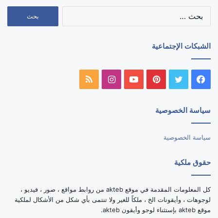
البحث
عن:
الشبكات الإجتماعية
فيسبوك
تويتر
بينتيريست
يوتيوب
انستقرام
ملخص
الموقع
سياسة الخصوصية
RSS
سياسة الخصوصية
حقوق ملكية
كل المعلومات المقدمة في موقع akteb من روابط مواقع ، صور ، فيديو ،
لوجوهات ، وأيقونات الخ ، ملكاً للغير ولا تنتمى بأي شكل من الأشكال لملكية
موقع akteb بإستثناء لوجو وأيقون akteb.