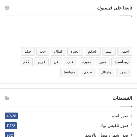
تابعنا على فيسبوك
اجمل
اسم
الحكم
الحياة
امثال
حب
حكم
رومانسية
صور
صورة
على
عن
فريم
كلام
للصور
وامثال
وحكم
ومواعظ
التصنيفات
صور اسم
4٬628
صور للفيس بوك
1٬473
صور شهر رمضان بالاسم
902