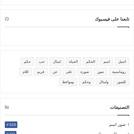
تابعنا على فيسبوك
اجمل
اسم
الحكم
الحياة
امثال
حب
حكم
رومانسية
صور
صورة
على
عن
فريم
كلام
للصور
وامثال
وحكم
ومواعظ
التصنيفات
صور اسم
4٬628