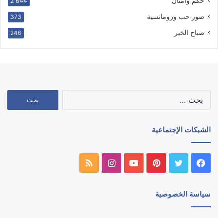
حكم وامثال
2٬644
صور حب ورومانسية
373
صباح الخير
246
البحث
عن:
الشبكات الإجتماعية
فيسبوك
تويتر
بينتيريست
يوتيوب
انستقرام
ملخص
الموقع
سياسة الخصوصية
RSS