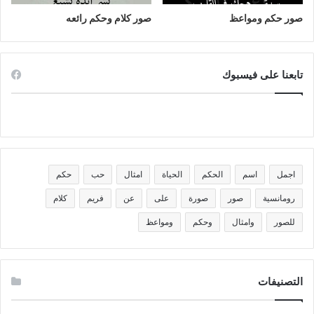
صور حكم ومواعظ
صور كلام وحكم رائعه
تابعنا على فيسبوك
اجمل
اسم
الحكم
الحياة
امثال
حب
حكم
رومانسية
صور
صورة
على
عن
فريم
كلام
للصور
وامثال
وحكم
ومواعظ
التصنيفات