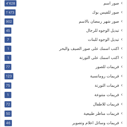
صور اسم
4٬628
صور للفيس بوك
1٬473
صور شهر رمضان بالاسم
902
تبديل الوجوه للرجال
45
تبديل الوجوه للبنات
7
اكتب اسمك على صور الصيف والبحر
1
اكتب اسمك على التورتة
1
فريمات للصور
77
فريمات رومانسية
123
فريمات التورتة
75
فريمات متنوعة
1
فريمات للاطفال
72
فريمات مناظر طبيعية
50
فريمات وسائل اعلام وتصوير
46