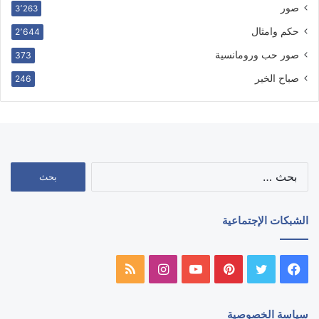
صور
3٬263
حكم وامثال
2٬644
صور حب ورومانسية
373
صباح الخير
246
البحث
عن:
الشبكات الإجتماعية
فيسبوك
تويتر
بينتيريست
يوتيوب
انستقرام
ملخص
الموقع
سياسة الخصوصية