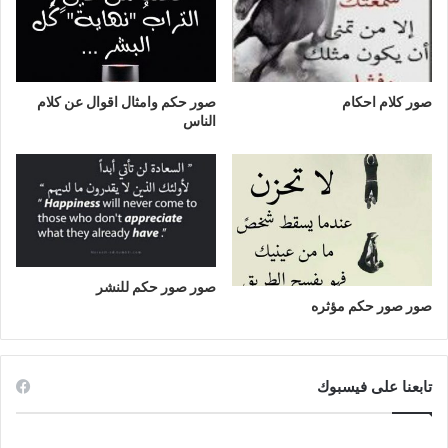
صور كلام احكام
صور حكم وامثال اقوال عن كلام
الناس
صور صور حكم للنشر
صور صور حكم مؤثره
تابعنا على فيسبوك