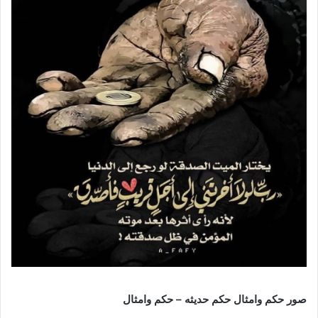
صور حكم وامثال حكم حديثه – حكم وامثال