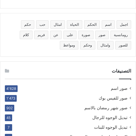
اجمل
اسم
الحكم
الحياة
امثال
حب
حكم
رومانسية
صور
صورة
على
عن
فريم
كلام
للصور
وامثال
وحكم
ومواعظ
التصنيفات
صور اسم
4٬628
صور للفيس بوك
1٬473
صور شهر رمضان بالاسم
902
تبديل الوجوه للرجال
45
تبديل الوجوه للبنات
7