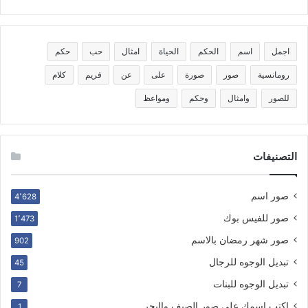
اجمل
اسم
الحكم
الحياة
امثال
حب
حكم
رومانسية
صور
صورة
على
عن
فريم
كلام
للصور
وامثال
وحكم
ومواعظ
التصنيفات
صور اسم
4٬628
صور للفيس بوك
1٬473
صور شهر رمضان بالاسم
902
تبديل الوجوه للرجال
45
تبديل الوجوه للبنات
7
اكتب اسمك على صور الصيف والبحر
1