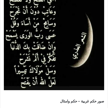
صور حكم غربية – حكم وامثال