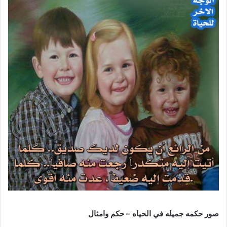
صور حكمه جميله في الحياه – حكم وامثال