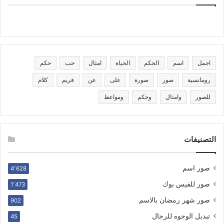
اجمل
اسم
الحكم
الحياة
امثال
حب
حكم
رومانسية
صور
صورة
على
عن
فريم
كلام
للصور
وامثال
وحكم
ومواعظ
التصنيفات
صور اسم
4٬628
صور للفيس بوك
1٬473
صور شهر رمضان بالاسم
902
تبديل الوجوه للرجال
45