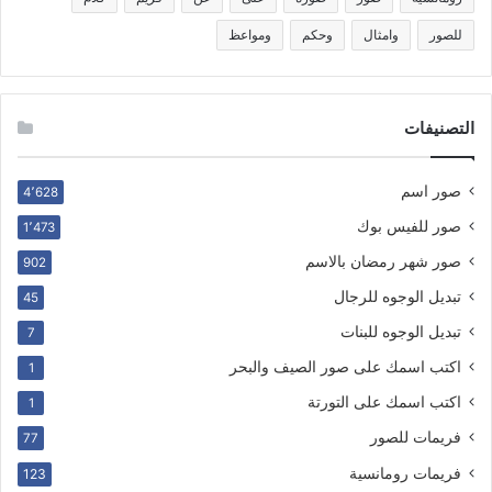
للصور
وامثال
وحكم
ومواعظ
التصنيفات
صور اسم
4٬628
صور للفيس بوك
1٬473
صور شهر رمضان بالاسم
902
تبديل الوجوه للرجال
45
تبديل الوجوه للبنات
7
اكتب اسمك على صور الصيف والبحر
1
اكتب اسمك على التورتة
1
فريمات للصور
77
فريمات رومانسية
123