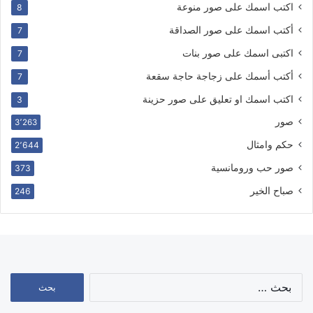
اكتب اسمك على صور منوعة
8
أكتب اسمك على صور الصداقة
7
اكتبى اسمك على صور بنات
7
أكتب أسمك على زجاجة حاجة سقعة
7
اكتب اسمك او تعليق على صور حزينة
3
صور
3٬263
حكم وامثال
2٬644
صور حب ورومانسية
373
صباح الخير
246
البحث
عن: