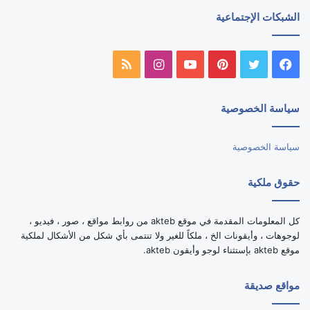
الشبكات الإجتماعية
فيسبوك
تويتر
بينتيريست
يوتيوب
انستقرام
ملخص
الموقع
سياسة الخصوصية
RSS
سياسة الخصوصية
حقوق ملكية
كل المعلومات المقدمة في موقع akteb من روابط مواقع ، صور ، فيديو ،
لوجوهات ، وأيقونات الخ ، ملكاً للغير ولا تنتمى بأي شكل من الأشكال لملكية
موقع akteb بإستثناء لوجو وأيقون akteb.
مواقع صديقة