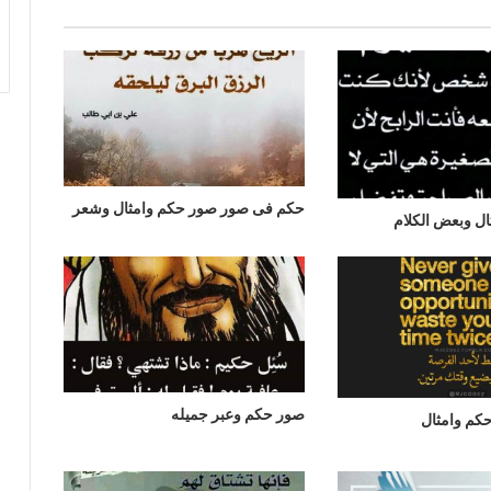
حكم فى صور صور حكم وامثال وشعر
ل وبعض الكلام
صور حكم وعبر جميله
كم وامثال