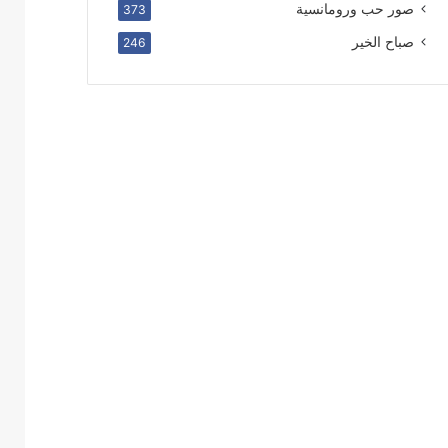
صور حب ورومانسية
373
صباح الخير
246