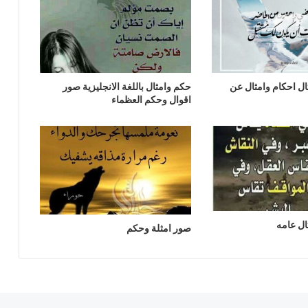
ل احكام وامثال عن
حكم وامثال باللغة الانجليزية صور
اقوال وحكم العظماء
ل عامه
صور امثلة وحكم