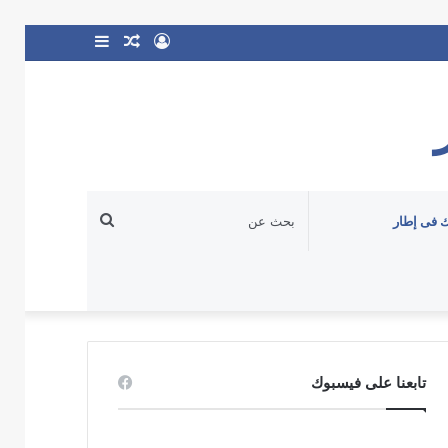
تسجيل
مقال
إضافة
الدخول
عشوائي
عمود
جانبي
بحث
 فى إطار
عن
تابعنا على فيسبوك