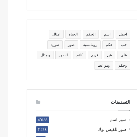
اجمل
اسم
الحكم
الحياة
امثال
حب
حكم
رومانسية
صور
صورة
على
عن
فريم
كلام
للصور
وامثال
وحكم
ومواعظ
التصنيفات
صور اسم
4٬628
صور للفيس بوك
1٬473