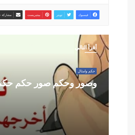
فيسبوك
تويتر
بينتيريست
مشاركة عب
أقرأ التالي
حكم وامثال
وصور وحكم صور حكم حكم