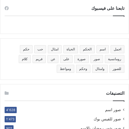
تابعنا على فيسبوك
اجمل
اسم
الحكم
الحياة
امثال
حب
حكم
رومانسية
صور
صورة
على
عن
فريم
كلام
للصور
وامثال
وحكم
ومواعظ
التصنيفات
صور اسم
4٬628
صور للفيس بوك
1٬473
صور شهر رمضان بالاسم
902