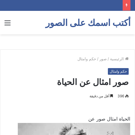
أكتب اسمك على الصور
الق
الرئيسية
/
صور
/
حكم وامثال
حكم وامثال
صور امثال عن الحياة
396
أقل من دقيقة
الحياة امثال صور عن