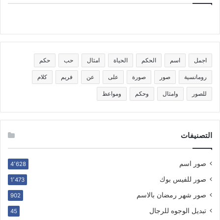
اجمل
اسم
الحكم
الحياة
امثال
حب
حكم
رومانسية
صور
صورة
على
عن
فريم
كلام
للصور
وامثال
وحكم
ومواعظ
التصنيفات
صور اسم
4٬628
صور للفيس بوك
1٬473
صور شهر رمضان بالاسم
902
تبديل الوجوه للرجال
45