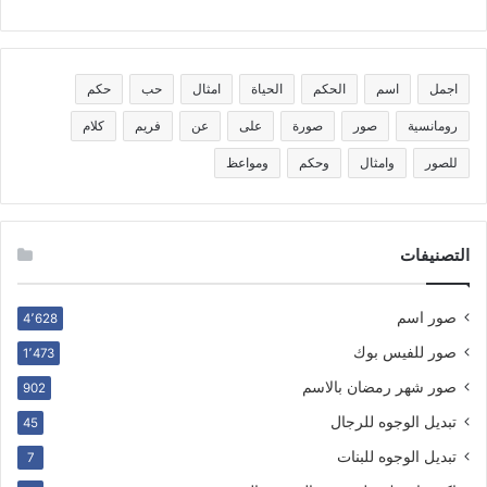
اجمل
اسم
الحكم
الحياة
امثال
حب
حكم
رومانسية
صور
صورة
على
عن
فريم
كلام
للصور
وامثال
وحكم
ومواعظ
التصنيفات
صور اسم
4٬628
صور للفيس بوك
1٬473
صور شهر رمضان بالاسم
902
تبديل الوجوه للرجال
45
تبديل الوجوه للبنات
7