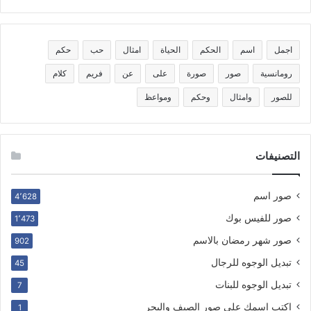
اجمل
اسم
الحكم
الحياة
امثال
حب
حكم
رومانسية
صور
صورة
على
عن
فريم
كلام
للصور
وامثال
وحكم
ومواعظ
التصنيفات
صور اسم
4٬628
صور للفيس بوك
1٬473
صور شهر رمضان بالاسم
902
تبديل الوجوه للرجال
45
تبديل الوجوه للبنات
7
اكتب اسمك على صور الصيف والبحر
1