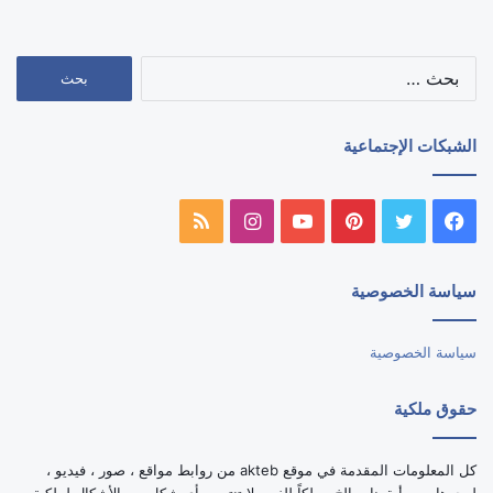
البحث
عن:
الشبكات الإجتماعية
فيسبوك
تويتر
بينتيريست
يوتيوب
انستقرام
ملخص
الموقع
سياسة الخصوصية
RSS
سياسة الخصوصية
حقوق ملكية
كل المعلومات المقدمة في موقع akteb من روابط مواقع ، صور ، فيديو ،
لوجوهات ، وأيقونات الخ ، ملكاً للغير ولا تنتمى بأي شكل من الأشكال لملكية