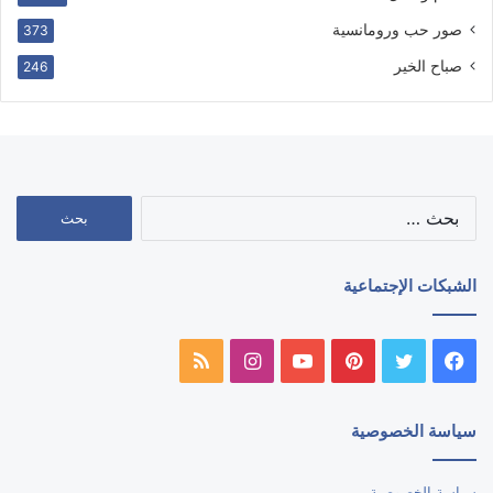
صور حب ورومانسية
373
صباح الخير
246
البحث
عن:
الشبكات الإجتماعية
فيسبوك
تويتر
بينتيريست
يوتيوب
انستقرام
ملخص
الموقع
سياسة الخصوصية
RSS
سياسة الخصوصية