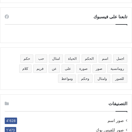
تابعنا على فيسبوك
اجمل
اسم
الحكم
الحياة
امثال
حب
حكم
رومانسية
صور
صورة
على
عن
فريم
كلام
للصور
وامثال
وحكم
ومواعظ
التصنيفات
صور اسم
4٬628
صور للفيس بوك
1٬473