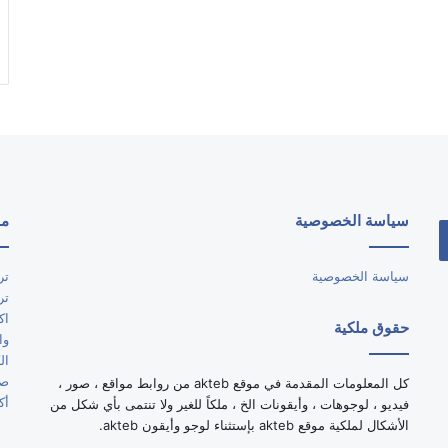
سياسة الخصوصية
مو
سياسة الخصوصية
تر
تر
اك
حقوق ملكية
وا
ال
صو
كل المعلومات المقدمة في موقع akteb من روابط مواقع ، صور ،
أك
فيديو ، لوجوهات ، وأيقونات الخ ، ملكاً للغير ولا تنتمى بأي شكل من
الأشكال لملكية موقع akteb بإستثناء لوجو وأيقون akteb.