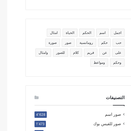
اجمل
اسم
الحكم
الحياة
امثال
حب
حكم
رومانسية
صور
صورة
على
عن
فريم
كلام
للصور
وامثال
وحكم
ومواعظ
التصنيفات
صور اسم
4٬628
صور للفيس بوك
1٬473