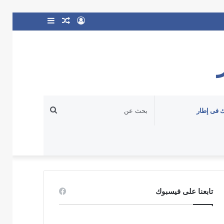
تسجيل
مقال
إضافة
الدخول
عشوائي
عمود
جانبي
بحث
 فى إطار
عن
تابعنا على فيسبوك