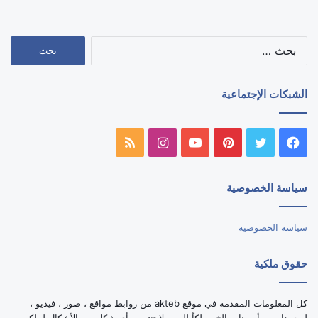
البحث
عن:
الشبكات الإجتماعية
فيسبوك
تويتر
بينتيريست
يوتيوب
انستقرام
ملخص
الموقع
سياسة الخصوصية
RSS
سياسة الخصوصية
حقوق ملكية
كل المعلومات المقدمة في موقع akteb من روابط مواقع ، صور ، فيديو ،
لوجوهات ، وأيقونات الخ ، ملكاً للغير ولا تنتمى بأي شكل من الأشكال لملكية