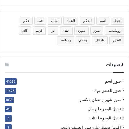
اجمل
اسم
الحكم
الحياة
امثال
حب
حكم
رومانسية
صور
صورة
على
عن
فريم
كلام
للصور
وامثال
وحكم
ومواعظ
التصنيفات
صور اسم
4٬628
صور للفيس بوك
1٬473
صور شهر رمضان بالاسم
902
تبديل الوجوه للرجال
45
تبديل الوجوه للبنات
7
اكتب اسمك على صور الصيف والبحر
1