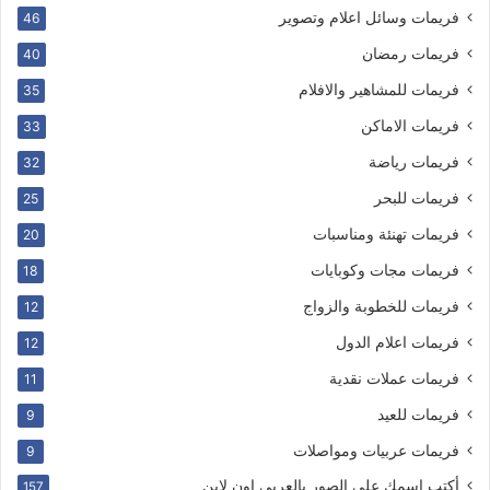
فريمات وسائل اعلام وتصوير
46
فريمات رمضان
40
فريمات للمشاهير والافلام
35
فريمات الاماكن
33
فريمات رياضة
32
فريمات للبحر
25
فريمات تهنئة ومناسبات
20
فريمات مجات وكوبايات
18
فريمات للخطوبة والزواج
12
فريمات اعلام الدول
12
فريمات عملات نقدية
11
فريمات للعيد
9
فريمات عربيات ومواصلات
9
أكتب اسمك على الصور بالعربى اون لاين
157