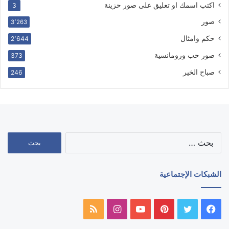
اكتب اسمك او تعليق على صور حزينة
3
صور
3٬263
حكم وامثال
2٬644
صور حب ورومانسية
373
صباح الخير
246
البحث
عن:
الشبكات الإجتماعية
فيسبوك
تويتر
بينتيريست
يوتيوب
انستقرام
ملخص
الموقع