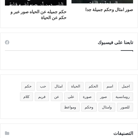
صور امثال وحكم جميلة جدا
حكم جميله عن الحياه صور عبر و
حكم عن الحياة
تابعنا على فيسبوك
اجمل
اسم
الحكم
الحياة
امثال
حب
حكم
رومانسية
صور
صورة
على
عن
فريم
كلام
للصور
وامثال
وحكم
ومواعظ
التصنيفات