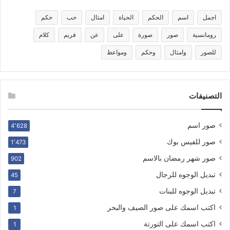
اجمل
اسم
الحكم
الحياة
امثال
حب
حكم
رومانسية
صور
صورة
على
عن
فريم
كلام
للصور
وامثال
وحكم
ومواعظ
التصنيفات
صور اسم
4٬628
صور للفيس بوك
1٬473
صور شهر رمضان بالاسم
902
تبديل الوجوه للرجال
45
تبديل الوجوه للبنات
7
اكتب اسمك على صور الصيف والبحر
1
اكتب اسمك على التورتة
1