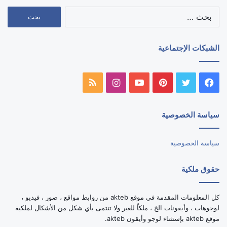
البحث
عن:
الشبكات الإجتماعية
فيسبوك
تويتر
بينتيريست
يوتيوب
انستقرام
ملخص
الموقع
سياسة الخصوصية
RSS
سياسة الخصوصية
حقوق ملكية
كل المعلومات المقدمة في موقع akteb من روابط مواقع ، صور ، فيديو ،
لوجوهات ، وأيقونات الخ ، ملكاً للغير ولا تنتمى بأي شكل من الأشكال لملكية
موقع akteb بإستثناء لوجو وأيقون akteb.