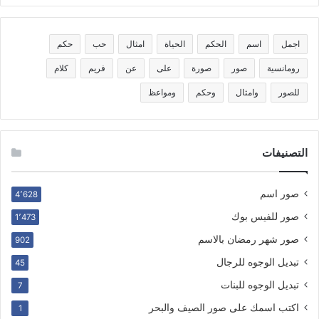
اجمل
اسم
الحكم
الحياة
امثال
حب
حكم
رومانسية
صور
صورة
على
عن
فريم
كلام
للصور
وامثال
وحكم
ومواعظ
التصنيفات
صور اسم
4٬628
صور للفيس بوك
1٬473
صور شهر رمضان بالاسم
902
تبديل الوجوه للرجال
45
تبديل الوجوه للبنات
7
اكتب اسمك على صور الصيف والبحر
1