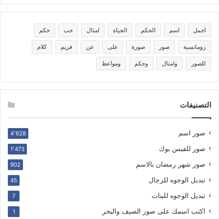
اجمل
اسم
الحكم
الحياة
امثال
حب
حكم
رومانسية
صور
صورة
على
عن
فريم
كلام
للصور
وامثال
وحكم
ومواعظ
التصنيفات
صور اسم
4٬628
صور للفيس بوك
1٬473
صور شهر رمضان بالاسم
902
تبديل الوجوه للرجال
45
تبديل الوجوه للبنات
7
اكتب اسمك على صور الصيف والبحر
1