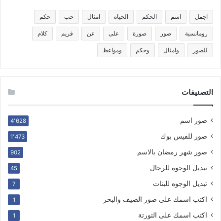
اجمل
اسم
الحكم
الحياة
امثال
حب
حكم
رومانسية
صور
صورة
على
عن
فريم
كلام
للصور
وامثال
وحكم
ومواعظ
التصنيفات
صور اسم
4٬628
صور للفيس بوك
1٬473
صور شهر رمضان بالاسم
902
تبديل الوجوه للرجال
45
تبديل الوجوه للبنات
7
اكتب اسمك على صور الصيف والبحر
1
اكتب اسمك على التورتة
1