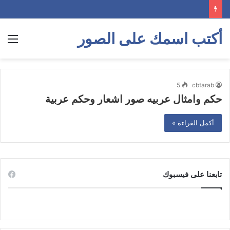
أكتب اسمك على الصور
الق
5
cbtarab
حكم وامثال عربيه صور اشعار وحكم عربية
أكمل القراءة »
تابعنا على فيسبوك