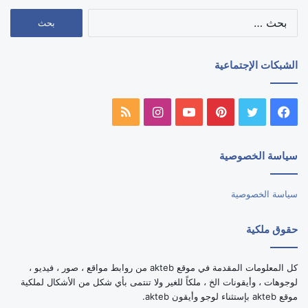
البحث
عن:
الشبكات الإجتماعية
فيسبوك
تويتر
بينتيريست
يوتيوب
انستقرام
ملخص
الموقع
سياسة الخصوصية
RSS
سياسة الخصوصية
حقوق ملكية
كل المعلومات المقدمة في موقع akteb من روابط مواقع ، صور ، فيديو ،
لوجوهات ، وأيقونات الخ ، ملكاً للغير ولا تنتمى بأي شكل من الأشكال لملكية
موقع akteb بإستثناء لوجو وأيقون akteb.