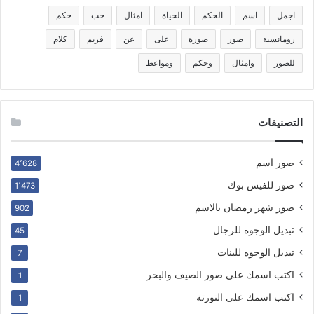
اجمل
اسم
الحكم
الحياة
امثال
حب
حكم
رومانسية
صور
صورة
على
عن
فريم
كلام
للصور
وامثال
وحكم
ومواعظ
التصنيفات
صور اسم
4٬628
صور للفيس بوك
1٬473
صور شهر رمضان بالاسم
902
تبديل الوجوه للرجال
45
تبديل الوجوه للبنات
7
اكتب اسمك على صور الصيف والبحر
1
اكتب اسمك على التورتة
1