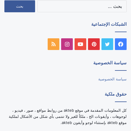
البحث
عن:
الشبكات الإجتماعية
فيسبوك
تويتر
بينتيريست
يوتيوب
انستقرام
ملخص
الموقع
سياسة الخصوصية
RSS
سياسة الخصوصية
حقوق ملكية
كل المعلومات المقدمة في موقع akteb من روابط مواقع ، صور ، فيديو ،
لوجوهات ، وأيقونات الخ ، ملكاً للغير ولا تنتمى بأي شكل من الأشكال لملكية
موقع akteb بإستثناء لوجو وأيقون akteb.