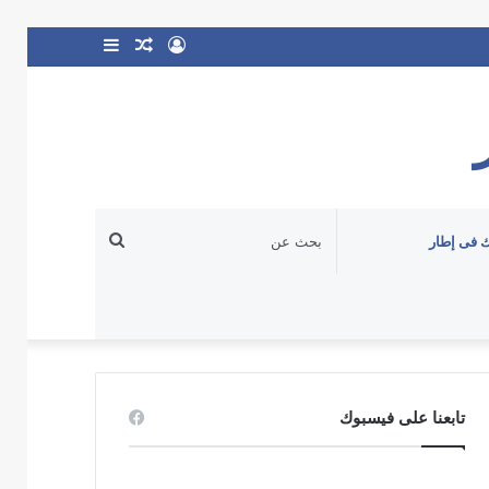
تسجيل
مقال
إضافة
الدخول
عشوائي
عمود
جانبي
بحث
 فى إطار
عن
تابعنا على فيسبوك