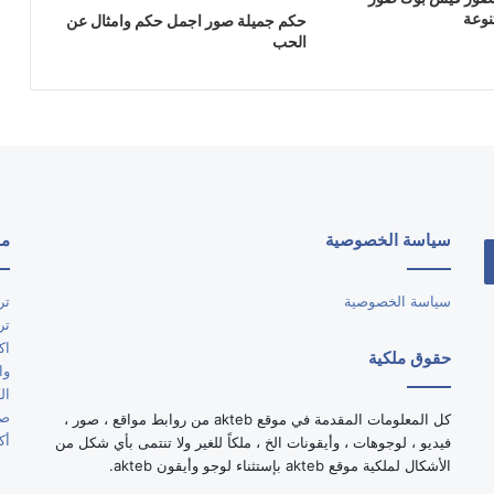
نوعة
حكم جميلة صور اجمل حكم وامثال عن
الحب
سياسة الخصوصية
مو
سياسة الخصوصية
تر
تر
اك
حقوق ملكية
وا
ال
صو
كل المعلومات المقدمة في موقع akteb من روابط مواقع ، صور ،
أك
فيديو ، لوجوهات ، وأيقونات الخ ، ملكاً للغير ولا تنتمى بأي شكل من
الأشكال لملكية موقع akteb بإستثناء لوجو وأيقون akteb.