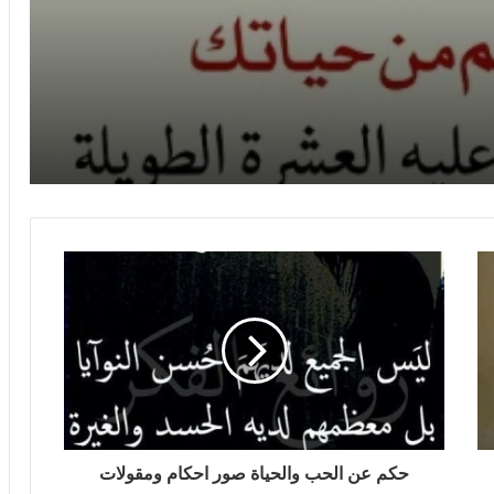
موقع حكم وامثال وكلام جميل صور حكم
وامتال
حكم عن الحب والحياة صور احكام ومقولات