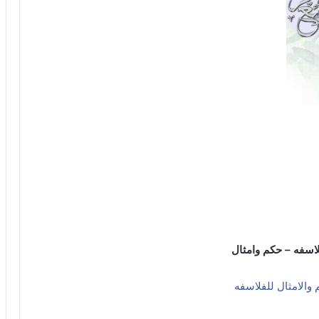
اسفه – حكم وامثال
الامثال للفلاسفه