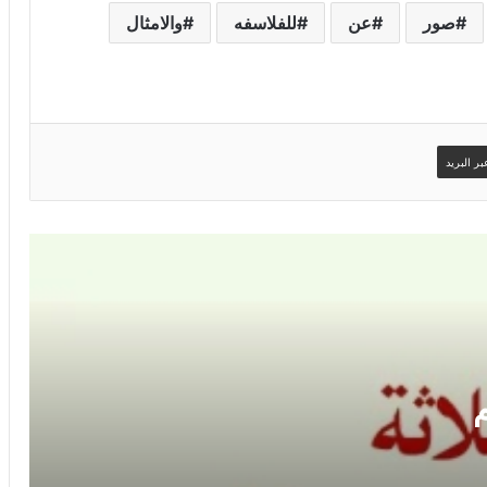
صور
عن
للفلاسفه
والامثال
ر البريد
وصور وحكم صور حكم حكم
موقع حكم ومواعظ صور حكم واقوال في
صور