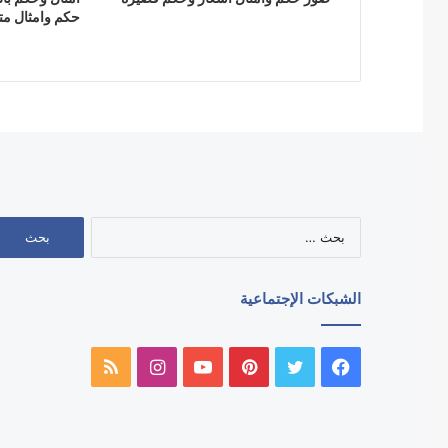
حكم وامثال مت
البحث
عن:
الشبكات الإجتماعية
فيسبوك
تويتر
بينتيريست
يوتيوب
انستقرام
ملخص
الموقع
RSS