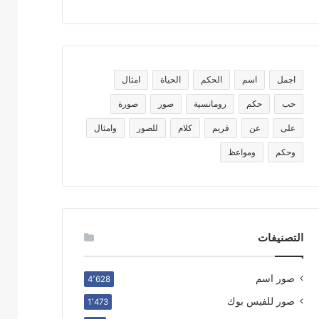
اجمل
اسم
الحكم
الحياة
امثال
حب
حكم
رومانسية
صور
صورة
على
عن
فريم
كلام
للصور
وامثال
وحكم
ومواعظ
التصنيفات
صور اسم
4٬628
صور للفيس بوك
1٬473