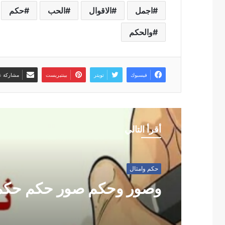
اجمل
الاقوال
الحب
حكم
والحكم
فيسبوك
تويتر
بينتيريست
مشاركة عب
أقرأ التالي
حكم وامثال
وصور وحكم صور حكم حكم