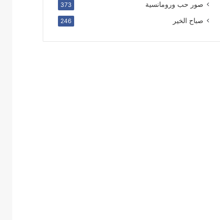
صور حب ورومانسية
373
صباح الخير
246