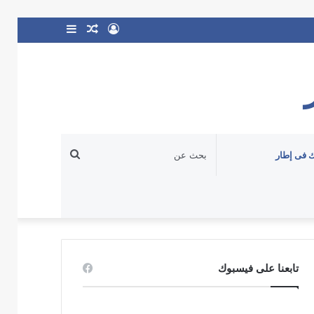
تسجيل
مقال
إضافة
الدخول
عشوائي
عمود
جانبي
بحث
 فى إطار
عن
تابعنا على فيسبوك