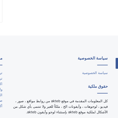
سياسة الخصوصية
مو
سياسة الخصوصية
تر
تر
اك
حقوق ملكية
وا
ال
صو
كل المعلومات المقدمة في موقع akteb من روابط مواقع ، صور ،
أك
فيديو ، لوجوهات ، وأيقونات الخ ، ملكاً للغير ولا تنتمى بأي شكل من
الأشكال لملكية موقع akteb بإستثناء لوجو وأيقون akteb.