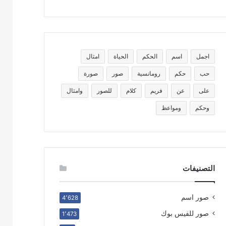
اجمل
اسم
الحكم
الحياة
امثال
حب
حكم
رومانسية
صور
صورة
على
عن
فريم
كلام
للصور
وامثال
وحكم
ومواعظ
التصنيفات
صور اسم
4٬628
صور للفيس بوك
1٬473