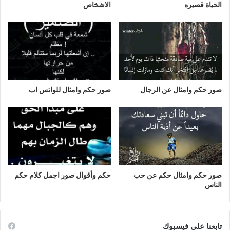
الحياة قصيره
الاشخاص
صور حكم وامثال عن الرجال
صور حكم وامثال للواتس اب
صور حكم وامثال حكم عن حب
حكم وأقوال صور اجمل كلام حكم
الناس
تابعنا على فيسبوك