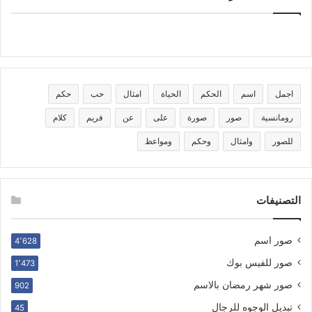
اجمل
اسم
الحكم
الحياة
امثال
حب
حكم
رومانسية
صور
صورة
على
عن
فريم
كلام
للصور
وامثال
وحكم
ومواعظ
التصنيفات
صور اسم
4٬628
صور للفيس بوك
1٬473
صور شهر رمضان بالاسم
902
تبديل الوجوه للرجال
45