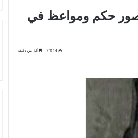
صور حكم ومواعظ في
7٬044
أقل من دقيقة