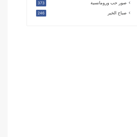
صور حب ورومانسية
373
صباح الخير
246