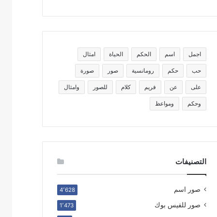
اجمل
اسم
الحكم
الحياة
امثال
حب
حكم
رومانسية
صور
صورة
على
عن
فريم
كلام
للصور
وامثال
وحكم
ومواعظ
التصنيفات
صور اسم
4٬628
صور للفيس بوك
1٬473