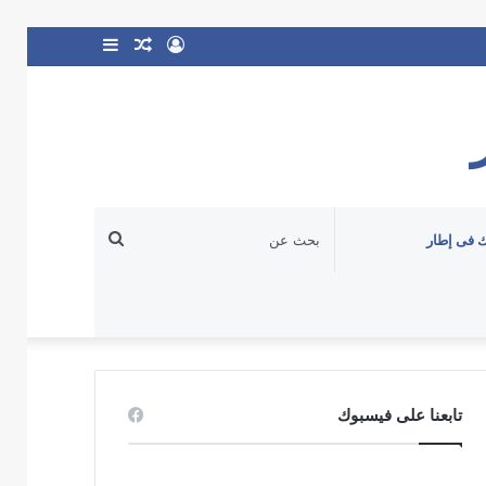
تسجيل
مقال
إضافة
الدخول
عشوائي
عمود
جانبي
بحث
 فى إطار
عن
تابعنا على فيسبوك