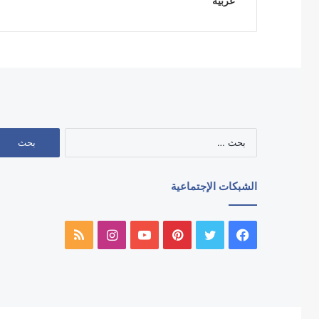
عربيه
البحث
عن:
الشبكات الإجتماعية
فيسبوك
تويتر
بينتيريست
يوتيوب
انستقرام
ملخص
الموقع
RSS