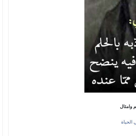
 وامثال
الحياة