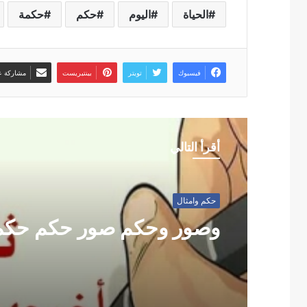
الحياة
اليوم
حكم
حكمة
فيسبوك
تويتر
بينتيريست
مشاركة عب
أقرأ التالي
حكم وامثال
وصور وحكم صور حكم حكم