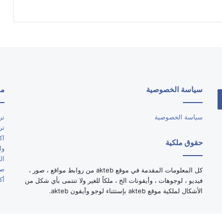
سياسة الخصوصية
مو
سياسة الخصوصية
تر
تر
اك
حقوق ملكية
وا
ال
صو
كل المعلومات المقدمة في موقع akteb من روابط مواقع ، صور ،
أك
فيديو ، لوجوهات ، وأيقونات الخ ، ملكاً للغير ولا تنتمى بأي شكل من
الأشكال لملكية موقع akteb بإستثناء لوجو وأيقون akteb.