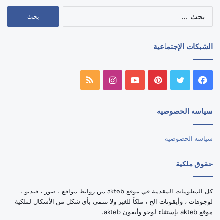
البحث
عن:
الشبكات الإجتماعية
فيسبوك
تويتر
بينتيريست
يوتيوب
انستقرام
ملخص
الموقع
سياسة الخصوصية
RSS
سياسة الخصوصية
حقوق ملكية
كل المعلومات المقدمة في موقع akteb من روابط مواقع ، صور ، فيديو ،
لوجوهات ، وأيقونات الخ ، ملكاً للغير ولا تنتمى بأي شكل من الأشكال لملكية
موقع akteb بإستثناء لوجو وأيقون akteb.