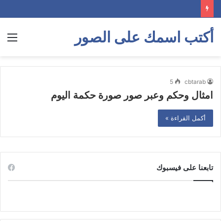
أكتب اسمك على الصور
الق
5
cbtarab
امثال وحكم وعبر صور صورة حكمة اليوم
أكمل القراءة »
تابعنا على فيسبوك