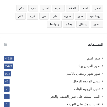
اجمل
اسم
الحكم
الحياة
امثال
حب
حكم
رومانسية
صور
صورة
على
عن
فريم
كلام
للصور
وامثال
وحكم
ومواعظ
التصنيفات
صور اسم
4٬628
صور للفيس بوك
1٬473
صور شهر رمضان بالاسم
902
تبديل الوجوه للرجال
45
تبديل الوجوه للبنات
7
اكتب اسمك على صور الصيف والبحر
1
اكتب اسمك على التورتة
1